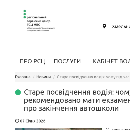
Хмельн
ПРО РСЦ
ПОСЛУГИ
КАБІНЕТ ВО
Головна
Новини
Старе посвідчення водія: чому під ча
Старе посвідчення водія: чом
рекомендовано мати екзамена
про закінчення автошколи
07 Січня 2026
У сервісни