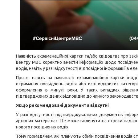
Наявність екзаменаційної картки та/або свідоцтва про за
центру МВС коректно внести інформацію щодо посвідченн
водія, навіть у разі відсутності відповідної інформації в е
Проте, навіть за наявності екзаменаційної картки ін
отримання посвідчень водія або всіх відкритих категорі
оформлення в минулі роки. У таких випадках рішенн
підтверджених даних відповідно до чинного законодавств
Якщо рекомендовані документи відсутні
У разі відсутності підтверджувальних документів інфор
архівних матеріалах. Це може вплинути на строки надання
нового посвідчення водія.
Тому громадянам, які планують обмін посвідчення водія с