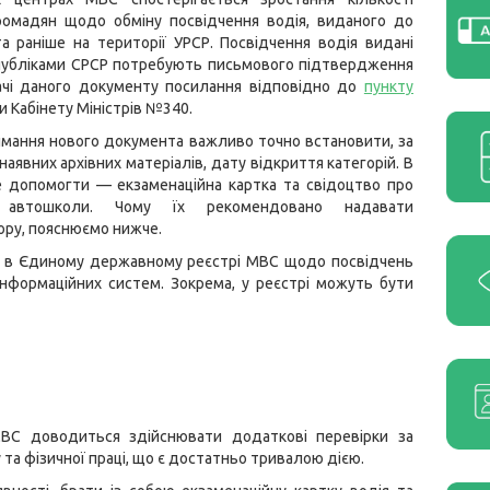
ромадян щодо обміну посвідчення водія, виданого до
а раніше на території УРСР. Посвідчення водія видані
публіками СРСР потребують письмового підтвердження
ачі даного документу посилання відповідно до
пункту
и Кабінету Міністрів №340.
имання нового документа важливо точно встановити, за
аявних архівних матеріалів, дату відкриття категорій. В
 допомогти — екзаменаційна картка та свідоцтво про
я автошколи. Чому їх рекомендовано надавати
ору, пояснюємо нижче.
ії в Єдиному державному реєстрі МВС щодо посвідчень
нформаційних систем. Зокрема, у реєстрі можуть бути
МВС доводиться здійснювати додаткові перевірки за
та фізичної праці, що є достатньо тривалою дією.