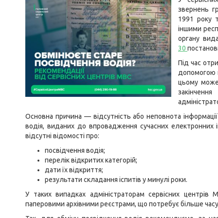
звернень г
1991 року т
іншими рес
органу вид
30
постанов
Під час отр
допомогою н
цьому може
закінченн
адміністрат
Основна причина — відсутність або неповнота інформац
водія, виданих до впровадження сучасних електронних і
відсутні відомості про:
посвідчення водія;
перелік відкритих категорій;
дати їх відкриття;
результати складання іспитів у минулі роки.
У таких випадках адміністраторам сервісних центрів 
паперовими архівними реєстрами, що потребує більше часу 