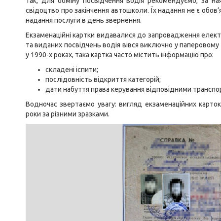
Так, для обміну посвідчення водія рекомендуємо, за ная
свідоцтво про закінчення автошколи. Їх надання не є об
надання послуги в день звернення.
Екзаменаційні картки видавалися до запровадження електро
та виданих посвідчень водія вівся виключно у паперовому 
у 1990-х роках, така картка часто містить інформацію про:
складені іспити;
послідовність відкриття категорій;
дати набуття права керування відповідними транспо
Водночас звертаємо увагу: вигляд екзаменаційних карто
роки за різними зразками.