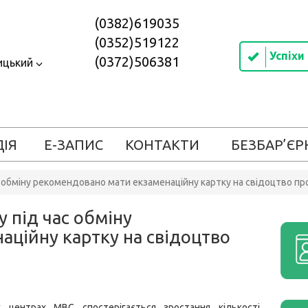
(0382)619035
(0352)519122
Успіхи
(0372)506381
ицький
ДІЯ
Е-ЗАПИС
КОНТАКТИ
БЕЗБАР’ЄР
с обміну рекомендовано мати екзаменаційну картку на свідоцтво пр
у під час обміну
ційну картку на свідоцтво
х центрах МВС спостерігається зростання кількості