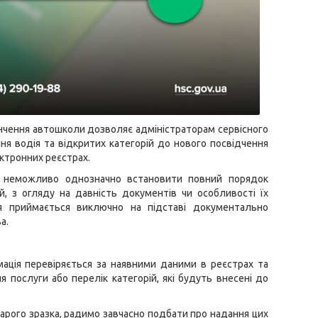
кінчення автошколи дозволяє адміністраторам сервісного
я водія та відкритих категорій до нового посвідчення
лектронних реєстрах.
оді неможливо однозначно встановити повний порядок
й, з огляду на давність документів чи особливості їх
я приймається виключно на підставі документально
а.
мація перевіряється за наявними даними в реєстрах та
 послуги або перелік категорій, які будуть внесені до
тарого зразка, радимо завчасно подбати про надання цих