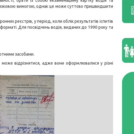
вності, брати із собою екзаменаційну картку водія та
ов’язковою вимогою, однак це може суттєво пришвидшити
нних реєстрів, у період, коли облік результатів іспитів
форматі. Для посвідчень водія, виданих до 1990 року та
ртними засобами.
к може відрізнятися, адже вони оформлювалися у різні