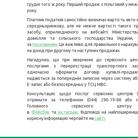
грудні того ж року. Перший продаж є пільговий у ме
року.
Платник податків самостійно визначає вартість авто 
середньоринкову, але не нижче вартості такого т
засобу, оприлюдненого на вебсайті Міністерства
довкілля та сільського господарства України, 
за
посиланням
. Це важливо для правильного нарахув
на дохід при другому та наступних продажах.
Нагадуємо, що при зверненні до сервісного це
послугами з перереєстрації транспортного з
одночасно оформити договір купівлі-продаж
надаються за попереднім записом через систему аб
Е-запис або безпосередньо у ТСЦ МВС.
Консультацію щодо послуг сервісних центрів
отримати за телефоном (044) 290-19-88 або н
Головного сервісного цент
в
Фейсбук
та
Інстаграм
.
Відповіді на найпоширеніш
корисну інформацію черпайте на
сайті
.