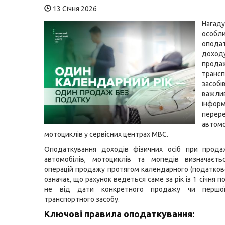
13 Січня 2026
Нага
особли
опода
дох
прода
транс
засо
важли
інфор
перере
авто
мотоциклів у сервісних центрах МВС.
Оподаткування доходів фізичних осіб при прода
автомобілів, мотоциклів та мопедів визначаєтьс
операцій продажу протягом календарного (податково
означає, що рахунок ведеться саме за рік із 1 січня по
не від дати конкретного продажу чи першої 
транспортного засобу.
Ключові правила оподаткування: