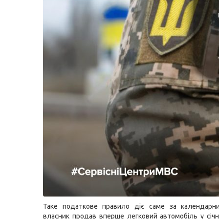
Таке податкове правило діє саме за календарни
власник продав вперше легковий автомобіль у січні