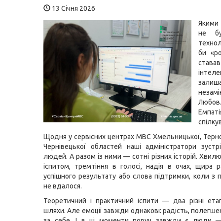
13 Січня 2026
Якими
не бу
технол
би «р
став
інтелек
залиш
незамі
Любов
Емпат
спілку
Щодня у сервісних центрах МВС Хмельницької, Терно
Чернівецької областей наші адміністратори зустр
людей. А разом із ними — сотні різних історій. Хви
іспитом, тремтіння в голосі, надія в очах, щира р
успішного результату або слова підтримки, коли з 
не вдалося.
Теоретичний і практичний іспити — два різні етап
шляхи. Але емоції завжди однакові: радість, полегше
за себе. І в ці моменти поруч завжди є люди —