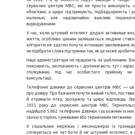
сервісних центрів МВС, які не просто виконують с
обов’язки, а щиро підтримують, підбадьорюють і р
маленькі, але надзвичайно важливі перемог
відвідувачами.
У час, коли штучний інтелект дедалі активніше вх
життя, особливо цінним залишається людяне став
алгоритм не здатен почути інтонацію хвилювання, ві
чи підібрати слова підтримки так, як це може зробит
Наші адміністратори не працюють за шаблонами. Во
пояснюють, заспокоюють і допомагають тут і зара
спілкуванні, під час особистого прийому чи
консультації.
Телефонні дзвінки до сервісних центрів МВС — ц
про довіру. Про бажання почути живий голос, постав
й отримати чітку, зрозумілу та щиру відповідь. Л
2025 року до сервісних центрів МВС Тернопільсь
надійшло 5 862 телефонні дзвінки. І за кожним із ни
своєю історією, сумнівами або терміновим питанням.
У соціальних мережах і месенджерах із громад
спілкуються не чат-боти й не штучний інтелект, а 