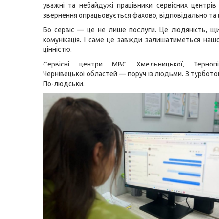
уважні та небайдужі працівники сервісних центрі
звернення опрацьовується фахово, відповідально та 
Бо сервіс — це не лише послуги. Це людяність, щи
комунікація. І саме це завжди залишатиметься на
цінністю.
Сервісні центри МВС Хмельницької, Тернопі
Чернівецької областей — поруч із людьми. З турбото
По-людськи.