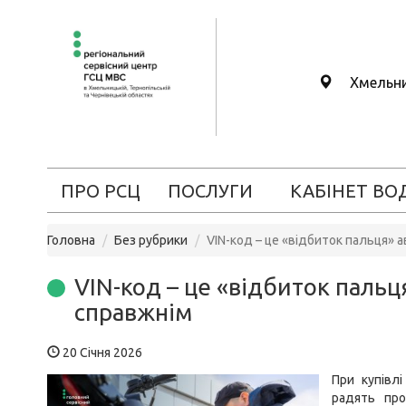
Хмельн
ПРО РСЦ
ПОСЛУГИ
КАБІНЕТ ВО
Головна
Без рубрики
VIN-код – це «відбиток пальця» а
VIN-код – це «відбиток пальц
справжнім
20 Січня 2026
При купівл
радять про