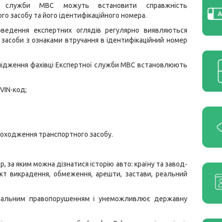
ї служби МВС можуть встановити справжність
го засобу та його ідентифікаційного номера.
оведення експертних оглядів регулярно виявляються
 засоби з ознаками втручання в ідентифікаційний номер
лідження фахівці Експертної служби МВС встановлюють
VIN-код;
 походження транспортного засобу.
, за яким можна дізнатися історію авто: країну та завод-
акт викрадення, обмеження, арешти, застави, реальний
мінальним правопорушенням і унеможливлює державну