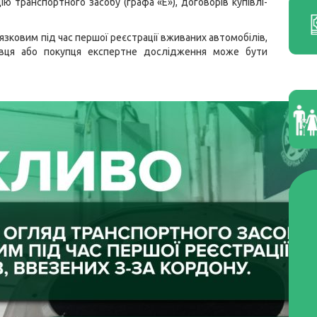
ю транспортного засобу (графа «E»), договорів купівлі-
язковим під час першої реєстрації вживаних автомобілів,
давця або покупця експертне дослідження може бути