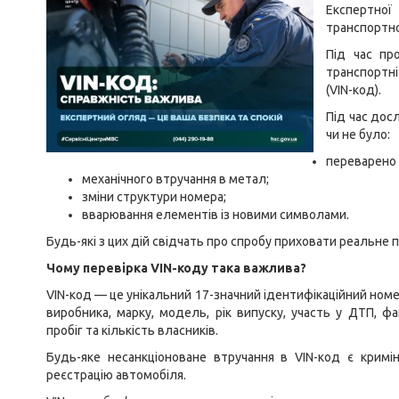
Експертно
транспортно
Під час пр
транспортні
(VIN-код).
Під час дос
чи не було:
переварено 
механічного втручання в метал;
зміни структури номера;
вварювання елементів із новими символами.
Будь-які з цих дій свідчать про спробу приховати реальне
Чому перевірка VIN-коду така важлива?
VIN-код — це унікальний 17-значний ідентифікаційний номер
виробника, марку, модель, рік випуску, участь у ДТП, ф
пробіг та кількість власників.
Будь-яке несанкціоноване втручання в VIN-код є кри
реєстрацію автомобіля.