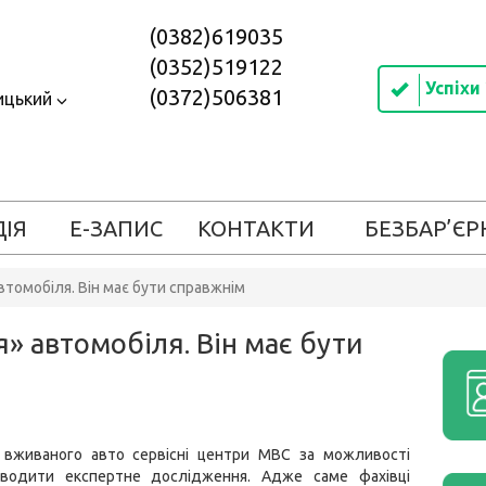
(0382)619035
(0352)519122
Успіхи
(0372)506381
ицький
ДІЯ
Е-ЗАПИС
КОНТАКТИ
БЕЗБАР’ЄР
втомобіля. Він має бути справжнім
я» автомобіля. Він має бути
і вживаного авто сервісні центри МВС за можливості
водити експертне дослідження. Адже саме фахівці