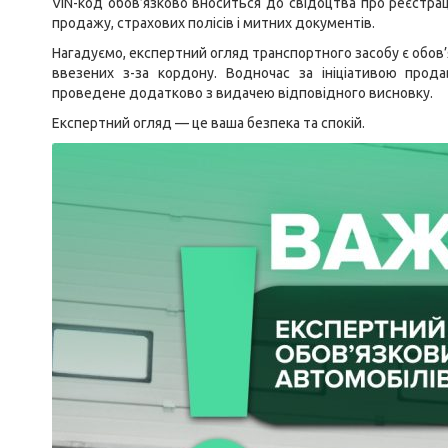
VIN-код обов’язково вноситься до свідоцтва про реєстраці
продажу, страхових полісів і митних документів.
Нагадуємо, експертний огляд транспортного засобу є обов’
ввезених з-за кордону. Водночас за ініціативою про
проведене додатково з видачею відповідного висновку.
Експертний огляд — це ваша безпека та спокій.