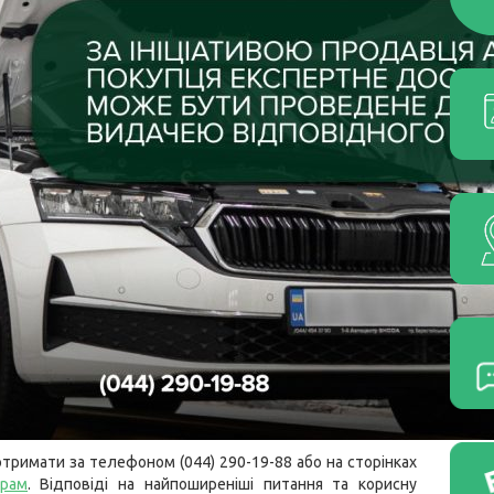
тримати за телефоном (044) 290-19-88 або на сторінках
грам
.
Відповіді на найпоширеніші питання та корисну