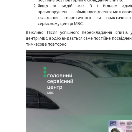
постійне без повторного складання іспитів.
Якщо ж водій має 3 і більше адміні
правопорушень — обмін посвідчення можливи
складання теоретичного та практичного
сервісному центрі МВС.
Важливо! Після успішного перескладання іспитів 
центрі МВС водію видається саме постійне посвідченн
тимчасове повторно.