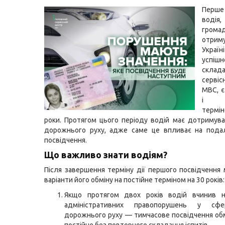
Перше
вод
грома
отр
Укра
успішн
склада
серві
МВС, 
і в
термі
роки. Протягом цього періоду водій має дотримув
дорожнього руху, адже саме це впливає на пода
посвідчення.
Що важливо знати водіям?
Після завершення терміну дії першого посвідчення
варіанти його обміну на постійне терміном на 30 років:
Якщо протягом двох років водій вчинив 
адміністративних правопорушень у сфе
дорожнього руху — тимчасове посвідчення об