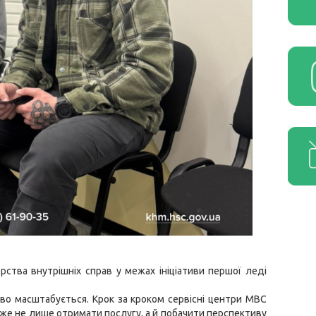
ства внутрішніх справ у межах ініціативи першої леді
ово масштабується. Крок за кроком сервісні центри МВС
е не лише отримати послугу, а й побачити перспективу