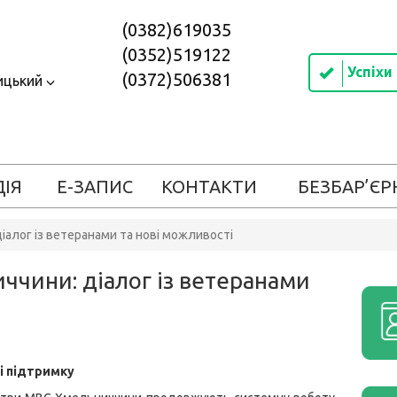
(0382)619035
(0352)519122
Успіхи
(0372)506381
ицький
ДІЯ
Е-ЗАПИС
КОНТАКТИ
БЕЗБАР’ЄР
іалог із ветеранами та нові можливості
ччини: діалог із ветеранами
 і підтримку