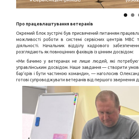
Про працевлаштування ветеранів
Окремий блок зустрічі був присвячений питанням працевл
можливості роботи в системі сервісних центрів МВС т
діяльності. Начальник відділу кадрового забезпече
розглядають як повноцінних фахівців із цінним досвідом:
«Ми бачимо у ветеранах не лише людей, які потребуют
управлінським досвідом. Наше завдання — створити умови
бар’єрів і бути частиною команди», — наголосив Олексан
готові супроводжувати ветеранів від першого звернення до 