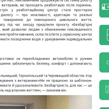
ентри МВС Хмельниччини продовжують системну роботу
 ветеранів, які проходять реабілітацію після поранень.
стріч у реабілітаційному центрі стала простором
 діалогу — про можливості, адаптацію та реальні
ти повернення до повноцінного цивільного життя.
агу під час заходу приділили проєкту «Безбар’єрні
, який дозволяє людям з обмеженням повсякденного
ння пройти навчання, скласти іспити у сервісному центрі
мати посвідчення водія з урахуванням індивідуальних
дготовки на переобладнаних автомобілях із ручним
ішення забезпечують безпеку, комфорт і допомагають
ьницькій, Тернопільській та Чернівецькій областях Ігор
лкування з ветеранами:«Ми не працюємо за шаблоном.
нювати й удосконалювати. Безбар’єрність для нас — це
роль над власним життям», — зазначив він.