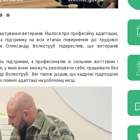
аштування ветеранів. Йшлося про професійну адаптацію,
а підтримку на всіх етапах повернення до трудової
ння Олександр Волкотруб підкреслив, що ветеранів
ь підтримки, а професіоналів із сильним життєвим і
, у яких вони зможуть реалізувати себе, працювати без
др Волкотруб. Він також додав, що кадрові підрозділи
повної адаптації на робочому місці.