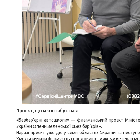
Проєкт, що масштабується
«Безбар’єрні автошколи» — флагманський проєкт Міністер
України Олени Зеленської «Без бар’єрів».
Наразі проєкт уже діє у семи областях України та поступ
Хмельниччини формують середовище, у якому ветеран мож