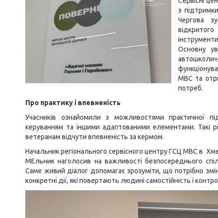
Сервісні ц
з підтримки
Черговa зу
відкритого
інструмен
Основну ув
автошколи»
функціонува
МВС та отри
потреб.
Про практику і впевненість
Учасників ознайомили з можливостями практичної пі
керуванням та іншими адаптованими елементами. Такі р
ветеранам відчути впевненість за кермом.
Начальник регіонального сервісного центру ГСЦ МВС в Хмел
МЕльник наголосив на важливості безпосереднього спі
Саме живий діалог допомагає зрозуміти, що потрібно змі
конкретні дії, які повертають людині самостійність і конт