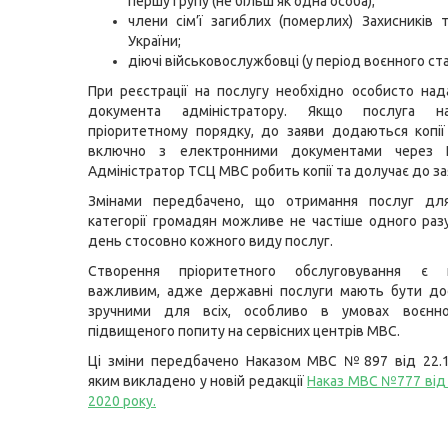
першу
групу
(не більш як одна особа);
члени сім’ї загиблих (померлих) Захисників 
України;
діючі військовослужбовці (у період воєнного ста
При реєстрації на послугу необхідно особисто над
документа адміністратору. Якщо послуга н
пріоритетному порядку, до заяви додаються копії
включно з електронними документами через П
Адміністратор ТСЦ МВС робить копії та долучає до за
Змінами передбачено, що отримання послуг для
категорії громадян можливе не частіше одного раз
день стосовно кожного виду послуг.
Створення пріоритетного обслуговування є н
важливим, адже державні послуги мають бути до
зручними для всіх, особливо в умовах воєнн
підвищеного попиту на сервісних центрів МВС.
Ці зміни передбачено Наказом МВС №897 від 22.1
яким викладено у новій редакції
Наказ МВС №777 від
2020 року
.