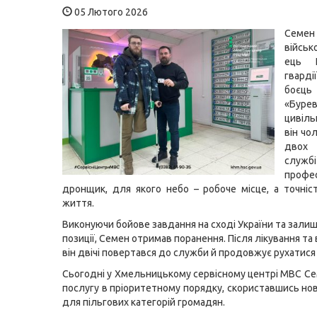
05 Лютого 2026
Се
війсь
ець Н
гвард
боєць
«Бур
цивіл
він чол
двох
сл
профе
дронщик, для якого небо – робоче місце, а точніс
життя.
Виконуючи бойове завдання на сході України та зали
позиції, Семен отримав поранення. Після лікування та
він двічі повертався до служби й продовжує рухатися
Сьогодні у Хмельницькому сервісному центрі МВС С
послугу в пріоритетному порядку, скориставшись но
для пільгових категорій громадян.