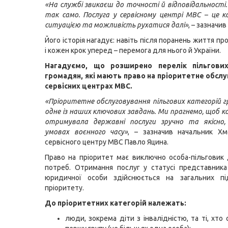
«На службі звикаєш до точності й відповідальності.
так само. Послуга у сервісному центрі МВС – це 
ситуацією та можливість рухатися далі»
, – зазначи
Його історія нагадує: навіть після поранень життя п
і кожен крок уперед – перемога для нього й України.
Нагадуємо, що розширено перелік пільгових
громадян, які мають право на пріоритетне обслу
сервісних центрах МВС.
«Пріоритетне обслуговування пільгових категорій г
одне із наших ключових завдань. Ми прагнемо, щоб 
отримувала державні послуги зручно та якісно,
умовах воєнного часу»
, – зазначив начальник Хм
сервісного центру МВС Павло Яцина.
Право на пріоритет має виключно особа-пільговик
потреб. Отримання послуг у статусі представника
юридичної особи здійснюється на загальних пі
пріоритету.
До пріоритетних категорій належать:
люди, зокрема діти з інвалідністю, та ті, хто