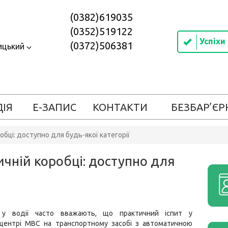
(0382)619035
(0352)519122
Успіхи
(0372)506381
ицький
ДІЯ
Е-ЗАПИС
КОНТАКТИ
БЕЗБАР’ЄР
обці: доступно для будь-якої категорії
ичній коробці: доступно для
 у водії часто вважають, що практичний іспит у
 центрі МВС на транспортному засобі з автоматичною