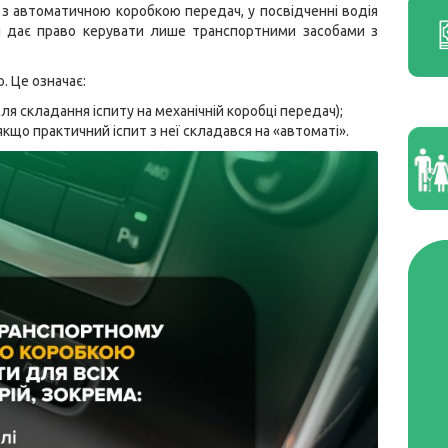
 з автоматичною коробкою передач, у посвідченні водія
я дає право керувати лише транспортними засобами з
. Це означає:
ля складання іспиту на механічній коробці передач);
кщо практичний іспит з неї складався на «автоматі».