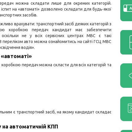
ередач можна складати лише для окремих категорій.
 іспит на «автоматі» дозволено складати для будь-якої
анспортних засобів.
жливо врахувати: транспортний засіб деяких категорій з
ною коробкою передач кандидат має забезпечити
, оскільки не у всіх сервісних центрах МВС є такі
 З переліком авто можна ознайомитись на сайті ГСЦ МВС
свідчення водія».
а «автоматі»
 коробкою передач можна скласти для всіх категорій та
льним є транспортний засіб, на якому кандидат складає
у на автоматичній КПП