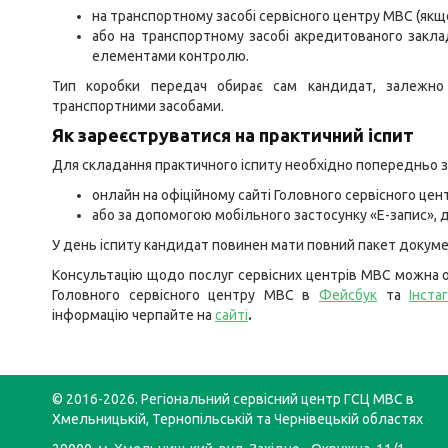
на транспортному засобі сервісного центру МВС (якщо 
або на транспортному засобі акредитованого закла
елементами контролю.
Тип коробки передач обирає сам кандидат, залежно 
транспортними засобами.
Як зареєструватися на практичний іспит
Для складання практичного іспиту необхідно попередньо з
онлайн на офіційному сайті Головного сервісного цен
або за допомогою мобільного застосунку «Е-запис», до
У день іспиту кандидат повинен мати повний пакет докумен
Консультацію щодо послуг сервісних центрів МВС можна о
Головного сервісного центру МВС в
Фейсбук
та
Інста
інформацію черпайте на
сайті
.
© 2016-2026. Регіональний сервісний центр ГСЦ МВС в
Хмельницькій, Тернопільській та Чернівецькій областях