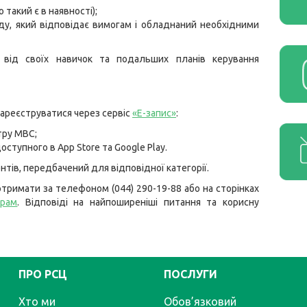
такий є в наявності);
ду, який відповідає вимогам і обладнаний необхідними
від своїх навичок та подальших планів керування
ареєструватися через сервіс
«Е-запис»
:
тру МВС;
ступного в App Store та Google Play.
тів, передбачений для відповідної категорії.
тримати за телефоном (044) 290-19-88 або на сторінках
грам
. Відповіді на найпоширеніші питання та корисну
ПРО РСЦ
ПОСЛУГИ
Хто ми
Обов’язковий