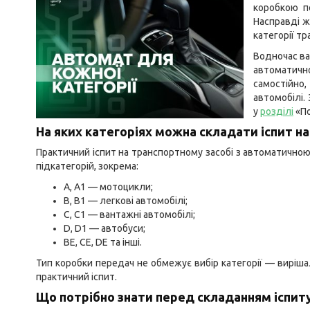
коробкою п
Насправді ж
категорії тр
Водночас ва
автоматич
самостійно
автомобілі.
у
розділі
«По
На яких категоріях можна складати іспит н
Практичний іспит на транспортному засобі з автоматичною
підкатегорій, зокрема:
A, A1 — мотоцикли;
B, B1 — легкові автомобілі;
C, C1 — вантажні автомобілі;
D, D1 — автобуси;
BE, CE, DE та інші.
Тип коробки передач не обмежує вибір категорії — виріша
практичний іспит.
Що потрібно знати перед складанням іспит