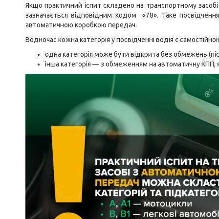
Якщо практичний іспит складено на транспортному засобі
зазначається відповідним кодом «78». Таке посвідченн
автоматичною коробкою передач.
Водночас кожна категорія у посвідченні водія є самостійною
одна категорія може бути відкрита без обмежень (піс
інша категорія — з обмеженням на автоматичну КПП, я