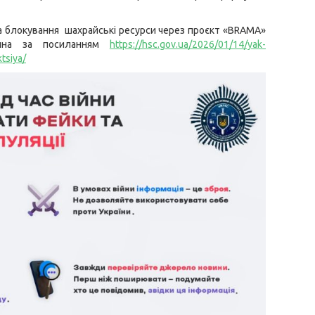
а блокування шахрайські ресурси через проєкт «BRAMA»
тупна за посиланням
https://hsc.gov.ua/2026/01/14/yak-
ktsiya/