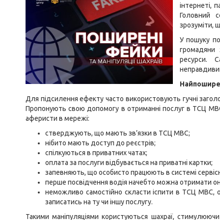
інтернеті, 
Головний с
зрозуміти, 
У пошуку по
громадяни 
ресурси. 
неправдивий
Найпоширен
Для підсилення ефекту часто використовують гучні заголов
Пропонують свою допомогу в отриманні послуг в ТСЦ МВС.
аферисти в мережі:
стверджують, що мають зв’язки в ТCЦ МВС;
нібито мають доступ до реєстрів;
спілкуються в приватних чатах;
оплата за послуги відбувається на приватні картки;
запевняють, що особисто працюють в системі сервіс
перше посвідчення водія начебто можна отримати онл
неможливо самостійно скласти іспити в ТСЦ МВС, о
записатись на ту чи іншу послугу.
Такими маніпуляціями користуються шахраї, стимулюючи