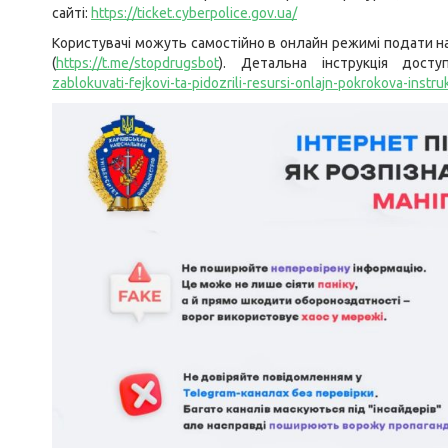
сайті:
https://ticket.cyberpolice.gov.ua/
Користувачі можуть самостійно в онлайн режимі подати н
(
https://t.me/stopdrugsbot
). Детальна інструкція дос
zablokuvati-fejkovi-ta-pidozrili-resursi-onlajn-pokrokova-instru