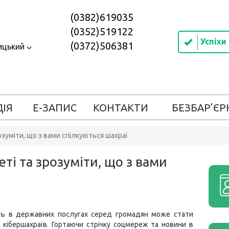
(0382)619035
(0352)519122
Успіхи
(0372)506381
ицький
ДІЯ
Е-ЗАПИС
КОНТАКТИ
БЕЗБАР’ЄР
озуміти, що з вами спілкуються шахраї
ті та зрозуміти, що з вами
сть в державних послугах серед громадян може стати
кібершахраїв. Гортаючи стрічку соцмереж та новини в