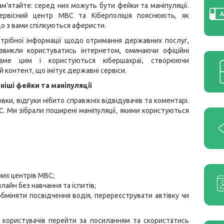
пам’ятайте: серед них можуть бути фейки та маніпуляції.
ервісний центр МВС та Кіберполіція пояснюють, як
що з вами спілкуються аферисти.
трібної інформації щодо отримання державних послуг,
звикли користуватись інтернетом, оминаючи офіційні
Саме цим і користуються кібершахраї, створюючи
 контент, що імітує державні сервіси.
іші фейки та маніпуляції
ки, відгуки нібито справжніх відвідувачів та коментарі.
 Ми зібрали поширені маніпуляції, якими користуються
них центрів МВС;
айн без навчання та іспитів;
бміняти посвідчення водія, перереєструвати автівку чи
 користувачів перейти за посиланням та скористатись