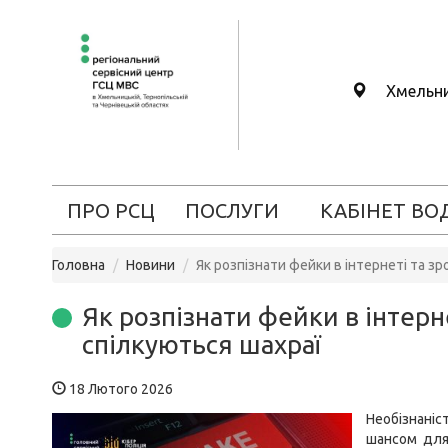
Хмельн
ПРО РСЦ
ПОСЛУГИ
КАБІНЕТ ВО
Головна
Новини
Як розпізнати фейки в інтернеті та зр
Як розпізнати фейки в інтерне
спілкуються шахраї
18 Лютого 2026
Необізнані
шансом для 