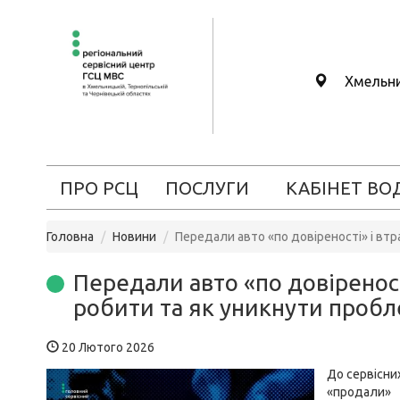
Хмельн
ПРО РСЦ
ПОСЛУГИ
КАБІНЕТ ВО
Головна
Новини
Передали авто «по довіреності» і вт
Передали авто «по довіреност
робити та як уникнути проб
20 Лютого 2026
До сервісни
«продали» 