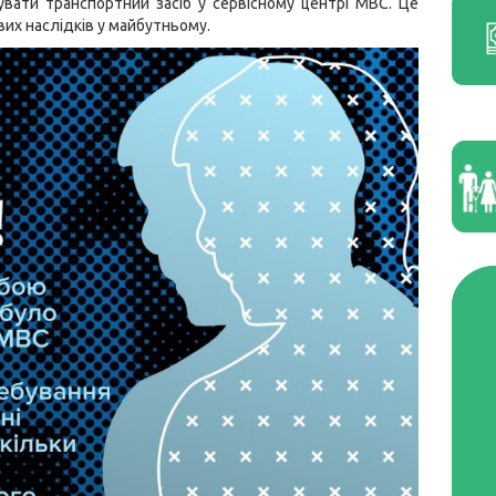
увати транспортний засіб у сервісному центрі МВС. Це
вих наслідків у майбутньому.