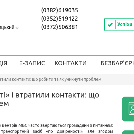
(0382)619035
(0352)519122
Успіхи
(0372)506381
ицький
ДІЯ
Е-ЗАПИС
КОНТАКТИ
БЕЗБАР’ЄР
ратили контакти: що робити та як уникнути проблем
і» і втратили контакти: що
лем
х центрів МВС часто звертаються громадяни з питанням:
транспортний засіб «по довіреності», але згодом