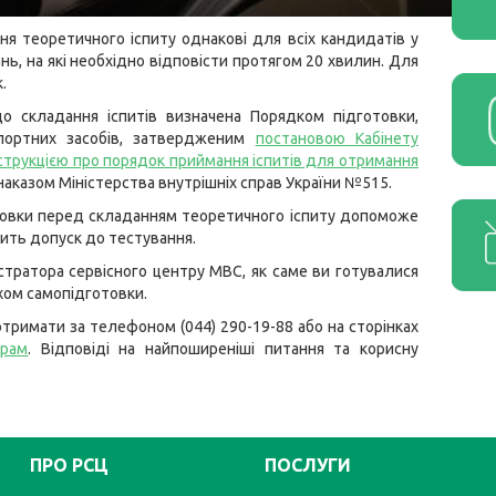
ня теоретичного іспиту однакові для всіх кандидатів у
нь, на які необхідно відповісти протягом 20 хвилин. Для
.
о складання іспитів визначена Порядком підготовки,
нспортних засобів, затвердженим
постановою Кабінету
струкцією про порядок приймання іспитів для отримання
аказом Міністерства внутрішніх справ України №515.
товки перед складанням теоретичного іспиту допоможе
чить допуск до тестування.
стратора сервісного центру МВС, як саме ви готувалися
яхом самопідготовки.
тримати за телефоном (044) 290-19-88 або на сторінках
грам
. Відповіді на найпоширеніші питання та корисну
ПРО РСЦ
ПОСЛУГИ