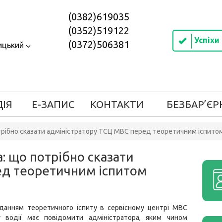
(0382)619035
(0352)519122
Успіхи
(0372)506381
ицький
ДІЯ
Е-ЗАПИС
КОНТАКТИ
БЕЗБАР’ЄР
трібно сказати адміністратору ТСЦ МВС перед теоретичним іспито
: що потрібно сказати
ед теоретичним іспитом
данням теоретичного іспиту в сервісному центрі МВС
 водії має повідомити адміністратора, яким чином