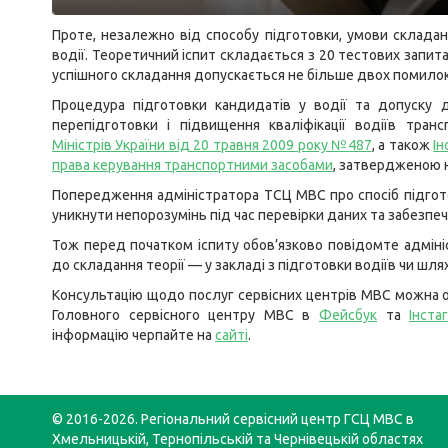
Проте, незалежно від способу підготовки, умови складан
водії. Теоретичний іспит складається з 20 тестових запита
успішного складання допускається не більше двох помилок
Процедура підготовки кандидатів у водії та допуску д
перепідготовки і підвищення кваліфікації водіїв тра
Міністрів України від 20 травня 2009 року №487
, а також
Ін
права керування транспортними засобами
, затвердженою н
Попередження адміністратора ТСЦ МВС про спосіб підго
уникнути непорозумінь під час перевірки даних та забезпе
Тож перед початком іспиту обов’язково повідомте адміні
до складання теорії — у закладі з підготовки водіїв чи шл
Консультацію щодо послуг сервісних центрів МВС можна о
Головного сервісного центру МВС в
Фейсбук
та
Інста
інформацію черпайте на
сайті
.
© 2016-2026. Регіональний сервісний центр ГСЦ МВС в
Хмельницькій, Тернопільській та Чернівецькій областях