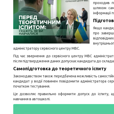
проходив п
шляхом сам
інформації п
Підготов
Якщо кандид
про заверш
відповідни
внутрішньо
адміністратору сервісного центру МВС.
Під час звернення до сервісного центру МВС адміністра
після підтвердження даних допускає кандидата до складан
Самопідготовка до теоретичного іспиту
Законодавством також передбачена можливість самостійно
кандидат у водії повинен повідомити адміністратора сер
початком тестування.
Це дозволяє правильно оформити допуск до іспиту, а
навчання в автошколі.