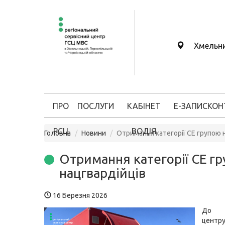
Хмельн
ПРО
ПОСЛУГИ
КАБІНЕТ
Е-ЗАПИС
КОН
РСЦ
ВОДІЯ
Головна
Новини
Отримання категорії СЕ групою 
Отримання категорії СЕ г
нацгвардійців
16 Березня 2026
До с
цен