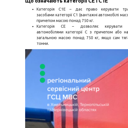
Що означають категорії СE і С1E
Категорія С1E
–
дає право керувати тра
засобами категорії С1 (вантажні автомобілі масо
причепом масою понад 750 кг.
Категорія CЕ
–
дозволяє керувати в
автомобілями категорії С з причепом або н
загальною масою понад 750 кг, якщо сам тяг
тонни.