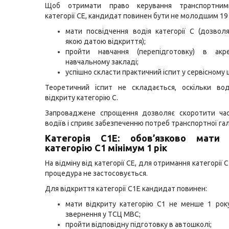
Щоб отримати право керування транспортним
категорії CЕ, кандидат повинен бути не молодшим 19 
мати посвідчення водія категорії С (дозвол
якою датою відкриття);
пройти навчання (перепідготовку) в акр
навчальному закладі;
успішно скласти практичний іспит у сервісному 
Теоретичний іспит не складається, оскільки во
відкриту категорію С.
Запроваджене спрощення дозволяє скоротити час
водіїв і сприяє забезпеченню потреб транспортної гал
Категорія С1E: обов’язково мати 
категорію С1 мінімум 1 рік
На відміну від категорії CЕ, для отримання категорії
процедура не застосовується.
Для відкриття категорії С1E кандидат повинен:
мати відкриту категорію С1 не менше 1 рок
звернення у ТСЦ МВС;
пройти відповідну підготовку в автошколі;