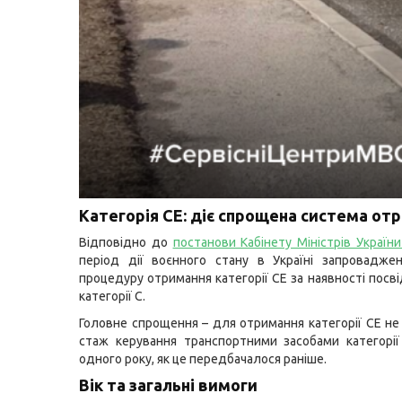
Категорія CЕ: діє спрощена система от
Відповідно до
постанови Кабінету Міністрів Украї
період дії воєнного стану в Україні запровадже
процедуру отримання категорії CЕ за наявності посв
категорії С.
Головне спрощення
–
для отримання категорії CЕ не
стаж керування транспортними засобами категорі
одного року, як це передбачалося раніше.
Вік та загальні вимоги