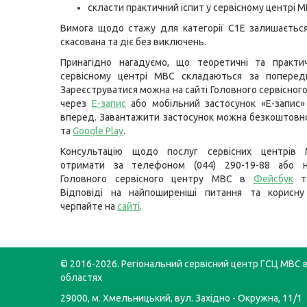
скласти практичний іспит у сервісному центрі М
Вимога щодо стажу для категорії С1E залишаєтьс
скасована та діє без виключень.
Принагідно нагадуємо, що теоретичні та практич
сервісному центрі МВС складаються за попередн
Зареєструватися можна на сайті Головного сервісног
через
Е-запис
або мобільний застосунок «Е-запис»
вперед. Завантажити застосунок можна безкоштовн
та
Google Play
.
Консультацію щодо послуг сервісних центрів
отримати за телефоном (044) 290-19-88 або н
Головного сервісного центру МВС в
Фейсбук
Відповіді на найпоширеніші питання та корисну
черпайте на
сайті
.
© 2016-2026. Регіональний сервісний центр ГСЦ МВС в
областях
29000, м. Хмельницький, вул. Західно - Окружна, 11/1