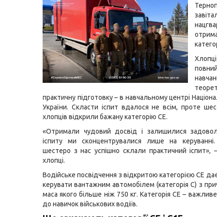
Терноп
заві
нацгв
отрим
категор
Хлоп
пов
нав
теор
практичну підготовку – в навчальному центрі Націона
України. Скласти іспит вдалося не всім, проте ше
хлопців відкрили бажану категорію СЕ.
«Отримали чудовий досвід і залишилися задоволе
іспиту ми сконцентрувалися лише на керуванні.
шестеро з нас успішно склали практичний іспит», 
хлопці.
Водійське посвідчення з відкритою категорією СЕ да
керувати вантажним автомобілем (категорія С) з при
маса якого більше ніж 750 кг. Категорія СЕ – важли
до навичок військових водіїв.