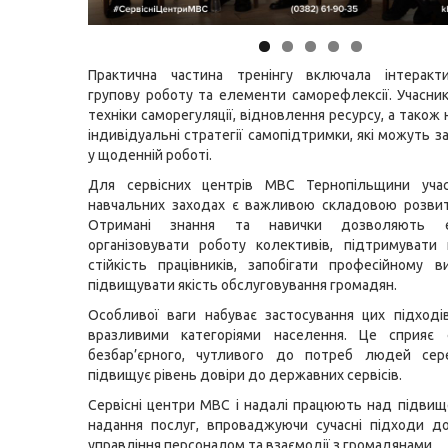
Практична частина тренінгу включала інтеракти
групову роботу та елементи саморефлексії. Учасни
техніки саморегуляції, відновлення ресурсу, а тако
індивідуальні стратегії самопідтримки, які можуть 
у щоденній роботі.
Для сервісних центрів МВС Тернопільщини уча
навчальних заходах є важливою складовою розвит
Отримані знання та навички дозволяють е
організовувати роботу колективів, підтримувати 
стійкість працівників, запобігати професійному 
підвищувати якість обслуговування громадян.
Особливої ваги набуває застосування цих підході
вразливими категоріями населення. Це сприяє
безбар’єрного, чутливого до потреб людей се
підвищує рівень довіри до державних сервісів.
Сервісні центри МВС і надалі працюють над підвищ
надання послуг, впроваджуючи сучасні підходи до 
управління персоналом та взаємодії з громадянами.