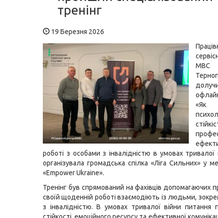
тренінг
19 Березня 2026
Праців
серві
МВС
Терно
долу
офлайн
«Як 
психол
сті
профес
ефек
роботі з особами з інвалідністю в умовах тривалої 
організувала громадська спілка «Ліга Сильних» у м
«Empower Ukraine».
Тренінг був спрямований на фахівців допомагаючих пр
своїй щоденній роботі взаємодіють із людьми, зокре
з інвалідністю. В умовах тривалої війни питання п
стійкості, емоційного ресурсу та ефективної комуніка