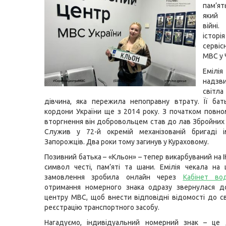
пам’ят
який 
війн
іст
серві
МВС у 
Ем
надзв
світл
дівчина, яка пережила непоправну втрату. Її ба
кордони України ще з 2014 року. З початком повн
вторгнення він добровольцем став до лав Збройних 
Служив у 72-й окремій механізованій бригаді і
Запорожців. Два роки тому загинув у Кураховому.
Позивний батька – «Кльон» – тепер викарбуваний на 
символ честі, пам’яті та шани. Емілія чекала на
замовлення зробила онлайн через
Кабінет вод
отримання номерного знака одразу звернулася до
центру МВС, щоб внести відповідні відомості до с
реєстрацію транспортного засобу.
Нагадуємо, індивідуальний номерний знак – це