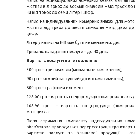
Напис на індивідуальних номерних знаках для авто
містити від трьох до восьми символів – від трьох до
чи від трьох до семи літер і цифр.
Напис на індивідуальних номерних знаках для мот
містити від трьох до шести символів – від двох до 
цифр.
Літер у написі на ІНЗ має бути не менше ніж дві.
Тривалість надання послуги – до 40 днів.
Вартість послуги виготовлення:
300 грн – три символи (мінімальне замовлення);
90 грн – кожний наступний (до восьми символів);
500 грн – графічний елемент;
228,00 грн – вартість спецпродукції (номерних знаків д
108,96 грн – вартість спецпродукції (номерних
мотоцикла).
Після отримання комплекту індивідуальних номе
обов’язково проводиться перереєстрація транспортно
вартістю послуги та бланкової продукції – св