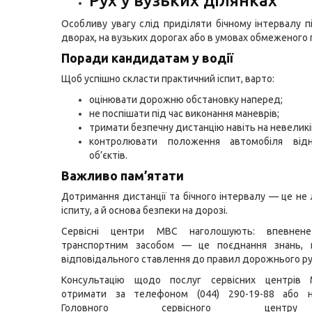
Рух у вузьких ділянках
Особливу увагу слід приділяти бічному інтервалу пі
дворах, на вузьких дорогах або в умовах обмеженого 
Поради кандидатам у водії
Щоб успішно скласти практичний іспит, варто:
оцінювати дорожню обстановку наперед;
не поспішати під час виконання маневрів;
тримати безпечну дистанцію навіть на невеликі
контролювати положення автомобіля від
об’єктів.
Важливо пам’ятати
Дотримання дистанції та бічного інтервалу — це не
іспиту, а й основа безпеки на дорозі.
Сервісні центри МВС наголошують: впевнене
транспортним засобом — це поєднання знань, 
відповідального ставлення до правил дорожнього ру
Консультацію щодо послуг сервісних центрів
отримати за телефоном (044) 290-19-88 або н
Головного сервісного цент