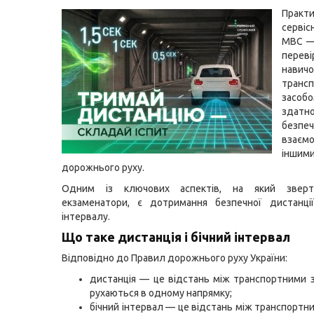
Практи
серві
МВС —
перев
навич
транс
засобо
здатн
безпе
взає
іншим
дорожнього руху.
Одним із ключових аспектів, на який зверт
екзаменатори, є дотримання безпечної дистанції
інтервалу.
Що таке дистанція і бічний інтервал
Відповідно до Правил дорожнього руху України:
дистанція — це відстань між транспортними 
рухаються в одному напрямку;
бічний інтервал — це відстань між транспортн