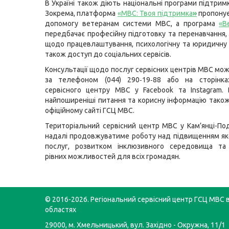
В Україні також діють національні програми підтрим
Зокрема, платформа
«МВС: Твоя підтримка
»
пропонує
допомогу ветеранам системи МВС, а програма
«В
передбачає професійну підготовку та перенавчання, 
щодо працевлаштування, психологічну та юридичну 
також доступ до соціальних сервісів.
Консультації щодо послуг сервісних центрів МВС мо
за телефоном (044) 290‑19‑88 або на сторінка
сервісного центру МВС у Facebook та Instagram. 
найпоширеніші питання та корисну інформацію також
офіційному сайті ГСЦ МВС.
Територіальний сервісний центр МВС у Кам’янці-По
надалі продовжуватиме роботу над підвищенням як
послуг, розвитком інклюзивного середовища та
рівних можливостей для всіх громадян.
© 2016-2026. Регіональний сервісний центр ГСЦ МВС в
областях
29000, м. Хмельницький, вул. Західно - Окружна, 11/1