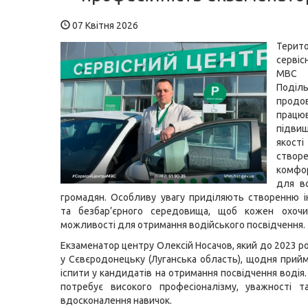
07 Квітня 2026
Терито
серві
МВС у
Поділ
продо
прац
підви
якост
створ
комфо
для вс
громадян. Особливу увагу приділяють створенню 
та безбар’єрного середовища, щоб кожен охочи
можливості для отримання водійського посвідчення.
Екзаменатор центру Олексій Носачов, який до 2023 р
у Сєвєродонецьку (Луганська область), щодня прийм
іспити у кандидатів на отримання посвідчення водія
потребує високого професіоналізму, уважності т
вдосконалення навичок.