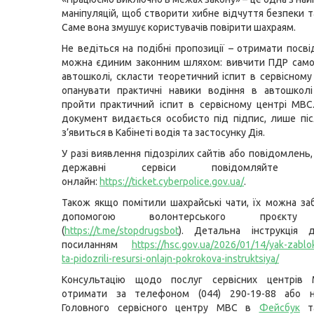
маніпуляцій, щоб створити хибне відчуття безпеки т
Саме вона змушує користувачів повірити шахраям.
Не ведіться на подібні пропозиції – отримати посві
можна єдиним законним шляхом: вивчити ПДР само
автошколі, скласти теоретичний іспит в сервісному
опанувати практичні навики водіння в автошколі
пройти практичний іспит в сервісному центрі МВС
документ видається особисто під підпис, лише піс
з’явиться в Кабінеті водія та застосунку Дія.
У разі виявлення підозрілих сайтів або повідомлень
державні сервіси повідомляйте Кіб
онлайн:
https://ticket.cyberpolice.gov.ua/
.
Також якщо помітили шахрайські чати, їх можна за
допомогою волонтерського проєкту
(
https://t.me/stopdrugsbot
). Детальна інструкція 
посиланням
https://hsc.gov.ua/2026/01/14/yak-zablok
ta-pidozrili-resursi-onlajn-pokrokova-instruktsiya/
Консультацію щодо послуг сервісних центрів
отримати за телефоном (044) 290-19-88 або н
Головного сервісного центру МВС в
Фейсбук
т