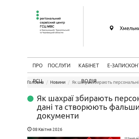
Хмельн
ПРО
ПОСЛУГИ
КАБІНЕТ
Е-ЗАПИС
КОН
РСЦ
ВОДІЯ
Головна
Новини
Як шахраї збирають персональн
Як шахраї збирають персо
дані та створюють фальши
документи
08 Квітня 2026
Шахр