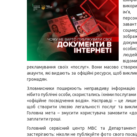
викор
ім’
персона
зава
соцме
зобра
доку
особ
люде
відом
рекламування своїх «послуг». Вони масово створ
акаунти, які видають за офіційні ресурси, щоб викли
громадян.
Зловмисники поширюють неправдиву інформацію
нібито публічні особи, скористались їхніми послугам
«офіційне посвідчення водія». Насправді – це лише 
щоб створити ілюзію легальності послуг та викли
Головна мета – змусити користувача замовити «д
заплатити гроші.
Головний сервісний центр МВС та Департамент к
застерігають: ніколи не публікуйте фото свого посв