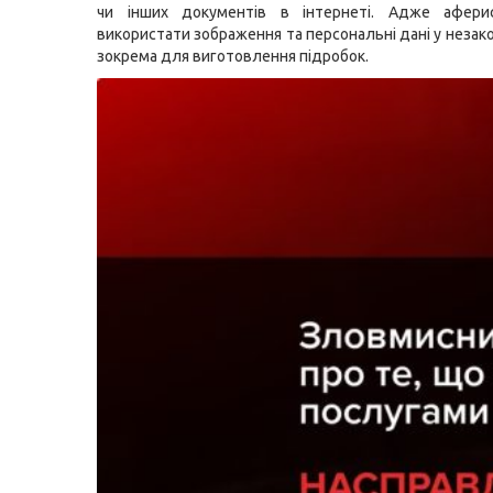
чи інших документів в інтернеті. Адже афер
використати зображення та персональні дані у незак
зокрема для виготовлення підробок.