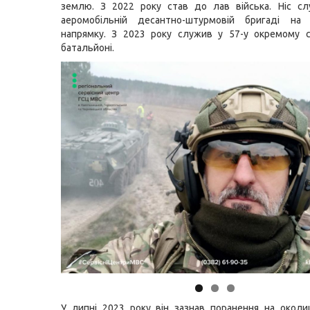
землю. З 2022 року став до лав війська. Ніс сл
аеромобільній десантно-штурмовій бригаді на
напрямку. З 2023 року служив у 57-у окремому с
батальйоні.
У липні 2023 року він зазнав поранення на околи