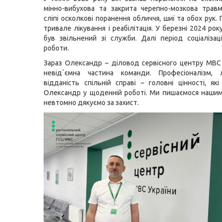
мінно-вибухова та закрита черепно-мозкова трав
сліпі осколкові поранення обличчя, шиї та обох рук.
тривале лікування і реабілітація. У березні 2024 ро
був звільнений зі служби. Далі період соціалізац
роботи.
Зараз Олександр
–
діловод сервісного центру МВС 
невідʼємна частина команди.
Професіоналізм, 
відданість спільній справі – головні цінності, як
Олександр у щоденній роботі.
Ми пишаємося нашим
невтомно дякуємо за захист.