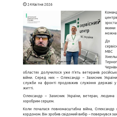
24 Квітня 2026
Коман
цен
зрост
яким
можна 
До к
серві
М
Хмельн
Терно
Чернів
областях долучилося уже п’ять ветеранів російсько
війни. Серед них
–
Олександр
–
Захисник України
служби на фронті продовжив служіння державі у
житті.
Олександр
–
Захисник України, ветеран, людина
хоробрим серцем.
Коли почалася повномасштабна війна, Олександр 
кордоном. Він зробив свідомий вибір
–
повернувся за