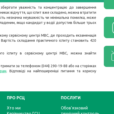
 зберігати уважність та концентрацію до завершення
иникає відчуття, що іспит вже складено, можна втратити
віть незначна неуважність чи мінімальна помилка, може
кладеним, якщо кандидат у водії допустив більше трьох
кому сервісному центрі МВС, де проходить екзаменація
. Вартість складання практичного іспиту становить 420
ого іспиту в сервісному центрі МВС, можна знайти
тримати за телефоном (044) 290-19-88 або на сторінках
грам
. Відповіді на найпоширеніші питання та корисну
ПРО РСЦ
ПОСЛУГИ
Хто ми
Обов’язковий
Керівництво ГСЦ
технічний контроль