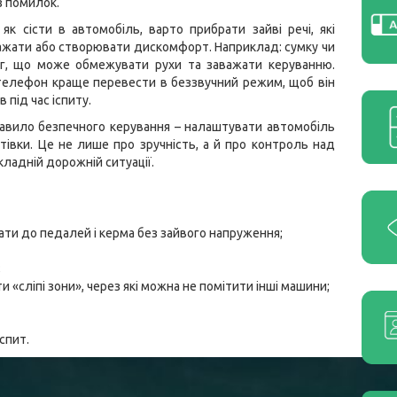
 помилок.
як сісти в автомобіль, варто прибрати зайві речі, які
жати або створювати дискомфорт. Наприклад: сумку чи
яг, що може обмежувати рухи та заважати керуванню.
телефон краще перевести в беззвучний режим, щоб він
в під час іспиту.
авило безпечного керування – налаштувати автомобіль
втівки. Це не лише про зручність, а й про контроль над
ладній дорожній ситуації.
ти до педалей і керма без зайвого напруження;
;
 «сліпі зони», через які можна не помітити інші машини;
спит.