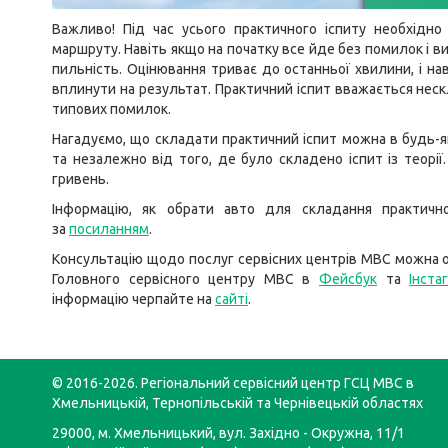
Важливо! Під час усього практичного іспиту необхідно
маршруту. Навіть якщо на початку все йде без помилок і в
пильність. Оцінювання триває до останньої хвилини, і на
вплинути на результат. Практичний іспит вважається нес
типових помилок.
Нагадуємо, що складати практичний іспит можна в будь-я
та незалежно від того, де було складено іспит із теорії
гривень.
Інформацію, як обрати авто для складання практичн
за
посиланням
.
Консультацію щодо послуг сервісних центрів МВС можна о
Головного сервісного центру МВС в
Фейсбук
та
Інста
інформацію черпайте на
сайті
.
© 2016-2026. Регіональний сервісний центр ГСЦ МВС в
Хмельницькій, Тернопільській та Чернівецькій областях
29000, м. Хмельницький, вул. Західно - Окружна, 11/1