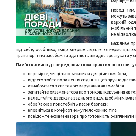
маршрут без
Перед тим, 
можуть зава
верхній од
Мобільний 
не відволіка
Важливе пр
під себе, особливо, якщо вперше сідаєте за кермо цієї а
транспортним засобом та здатність швидко зреагувати у ск
Пам’ятка: ваші дії перед початком практичного іспиту:
перевірте, чи щільно зачинили двері автомобіля;
відрегулюйте положення сидіння, щоб зручно дістава
ознайомтеся з системою керування автомобіля;
запитайте екзаменатора про тонкощі керування авто
налаштуйте дзеркала заднього виду, щоб мінімізувати
обов’язково пристебніть пасок безпеки;
впевніться в комфортному положенню тіла;
повідомте екзаменатора про готовність розпчинати і