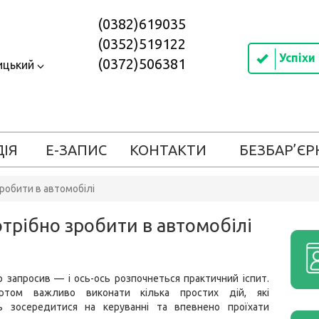
(0382)619035
(0352)519122
Успіхи
(0372)506381
ицький
ДІЯ
Е-ЗАПИС
КОНТАКТИ
БЕЗБАР’ЄР
робити в автомобілі
отрібно зробити в автомобілі
 запросив — і ось-ось розпочнеться практичний іспит.
ртом важливо виконати кілька простих дій, які
 зосередитися на керуванні та впевнено проїхати