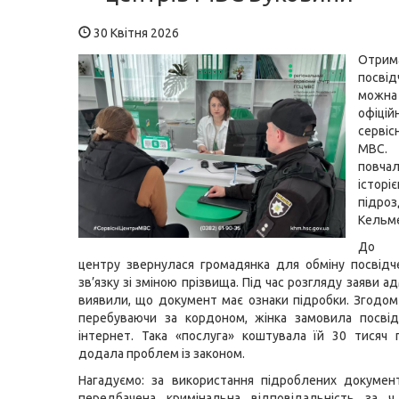
30 Квітня 2026
Отри
посві
мож
офіц
серві
МВС.
повча
іст
підр
Кельме
До с
центру звернулася громадянка для обміну посвідч
зв’язку зі зміною прізвища. Під час розгляду заяви а
виявили, що документ має ознаки підробки. Згодом 
перебуваючи за кордоном, жінка замовила посвід
інтернет. Така «послуга» коштувала їй 30 тисяч
додала проблем із законом.
Нагадуємо: за використання підроблених документ
передбачена кримінальна відповідальність за ч