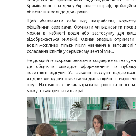
Кримінального кодексу України
— штраф, пробаційни
обмеження волі до двох років.
Щоб убезпечити себе від шахрайства, корист
офіційними сервісами. Обміняти чи відновити посві
можна в Кабінеті водія або застосунку Дія (як
відображається онлайн).
Однак
вперше отримати 
водія можливо тільки після навчання в автошколі 
складання іспитів у сервісному центрі МВС.
Не довіряйте яскравій рекламі в соцмережах і на сумн
де обіцяють «швидке оформлення» та публіку
позитивні відгуки. Усі законні послуги надають
жодних «обхідних шляхів» чи дистанційного вирішен
існує. Натомість є ризик втратити гроші та персонал
можуть використати шахраї.