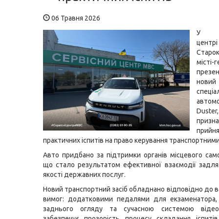
06 Травня 2026
У се
центрі
Старок
міст
презе
новий
спеціа
автомо
Duster,
призн
прийн
практичних іспитів на право керування транспортними
Авто придбано за підтримки органів місцевого сам
що стало результатом ефективної взаємодії задл
якості державних послуг.
Новий транспортний засіб обладнано відповідно до 
вимог: додатковими педалями для екзаменатора,
заднього огляду та сучасною системою відеоф
забезпечує прозорість процесу складання іспиті