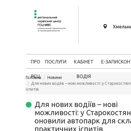
Хмельн
ПРО
ПОСЛУГИ
КАБІНЕТ
Е-ЗАПИС
КОН
РСЦ
ВОДІЯ
Головна
Новини
Для нових водіїв – нові можливості: у Старокостя
іспитів
Для нових водіїв – нові
можливості: у Старокостя
оновили автопарк для ск
практичних іспитів