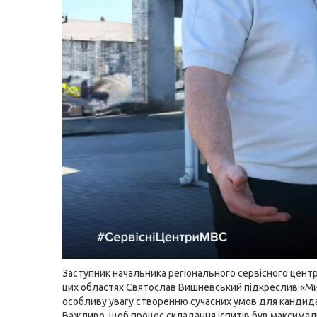
Заступник начальника регіонального сервісного цент
цих областях Святослав Вишневський підкреслив:«М
особливу увагу створенню сучасних умов для кандидат
Важливо, щоб процес складання іспитів був максима