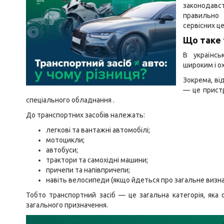
законодавст
правильно 
сервісних ц
Що таке 
В українс
широким і о
Зокрема, ві
— це пристр
спеціального обладнання .
До транспортних засобів належать:
легкові та вантажні автомобілі;
мотоцикли;
автобуси;
трактори та самохідні машини;
причепи та напівпричепи;
навіть велосипеди (якщо йдеться про загальне визна
Тобто транспортний засіб — це загальна категорія, яка
загального призначення.