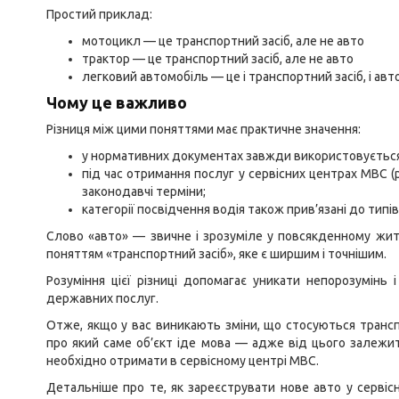
Простий приклад:
мотоцикл — це транспортний засіб, але не авто
трактор — це транспортний засіб, але не авто
легковий автомобіль — це і транспортний засіб, і авт
Чому це важливо
Різниця між цими поняттями має практичне значення:
у нормативних документах завжди використовується т
під час отримання послуг у сервісних центрах МВС (
законодавчі терміни;
категорії посвідчення водія також прив’язані до типів
Слово «авто» — звичне і зрозуміле у повсякденному жит
поняттям «транспортний засіб», яке є ширшим і точнішим.
Розуміння цієї різниці допомагає уникати непорозумінь
державних послуг.
Отже, якщо у вас виникають зміни, що стосуються трансп
про який саме об’єкт іде мова — адже від цього залежит
необхідно отримати в сервісному центрі МВС.
Детальніше про те, як зареєструвати нове авто у сервісн