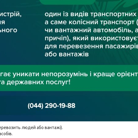
перевозить людей або вантажі).
собів.