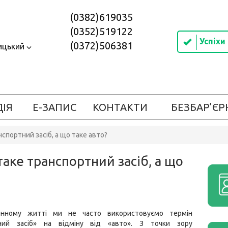
(0382)619035
(0352)519122
Успіхи
(0372)506381
ицький
ДІЯ
Е-ЗАПИС
КОНТАКТИ
БЕЗБАР’ЄР
спортний засіб, а що таке авто?
аке транспортний засіб, а що
енному житті ми не часто використовуємо термін
тний засіб» на відміну від «авто». З точки зору