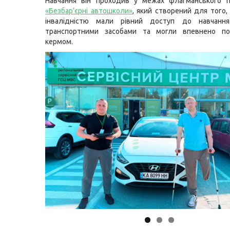
Навчання він проходив у межах флагманського 
«Безбар’єрні автошколи»
, який створений для того
інвалідністю мали рівний доступ до навчанн
транспортними засобами та могли впевнено по
кермом.