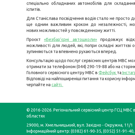
спеціально обладнаних автомобілів для складанн
іспитів.
Для Станіслава посвідчення водія стало не просто д
ще одним важливим кроком до незалежності, моб
нових можливостей у повсякденному житті.
Проєкт
«Безбар’єрні автошколи»
продовжує відк
можливості для людей, які, попри складні життєві о
зупиняються та впевнено рухаються вперед.
Консультацію щодо послуг сервісних центрів МВС мо
отримати за телефоном (044) 290-19-88 або на сторін
Головного сервісного центру МВС в
Фейсбук
та
Інста
Відповіді на найпоширеніші питання та корисну інфор
черпайте на
сайті
.
© 2016-2026. Регіональний сервісний центр ГСЦ МВС в
областях
29000, м. Хмельницький, вул. Західно - Окружна, 11/1
Інформаційний центр: (0382) 61-90-35, (0352) 51-91-40,