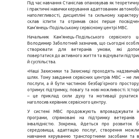
Під час навчання Станіслав опановував як теоретичну
і практичні навички керування адаптованим автомобі
наполегливості, дисципліні та сильному характеру
склав іспити та отримав своє перше посвідче
Кам’янець-Подільському сервісному центрі МВС.
Начальник Кам’янець-Подільського сервісного
Володимир Заболотний зазначив, що сьогодні особ
створювати для ветеранів умови, які допо
повертатися до активного життя та відчувати підтр
й суспільства.
«Наші Захисники та Захисниці проходять надзвича
шлях. Тому завдання сервісних центрів МВС – не л
послуги, а й бути частиною безбар’єрного простор
отримує підтримку, повагу та нові можливості. Істор
– це приклад сили духу та мотивації рухатися
наголосив керівник сервісного центру.
У системі МВС продовжують впроваджувати ін
програми, спрямовані на підтримку ветерані
інвалідністю. Зокрема, йдеться про розвиток бе
середовища, адаптацію послуг, створення можл
навчання керуванню транспортними засобами та в