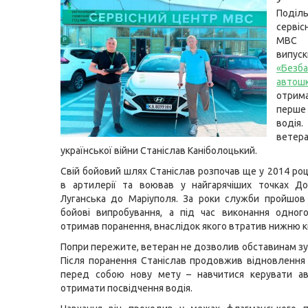
Поділ
серві
МВС
випус
«Безба
автош
отри
перше
водія
ветера
української війни Станіслав Каніболоцький.
Свій бойовий шлях Станіслав розпочав ще у 2014 роц
в артилерії та воював у найгарячіших точках До
Луганська до Маріуполя. За роки служби пройшов
бойові випробування, а під час виконання одног
отримав поранення, внаслідок якого втратив нижню кі
Попри пережите, ветеран не дозволив обставинам зу
Після поранення Станіслав продовжив відновлення
перед собою нову мету – навчитися керувати ав
отримати посвідчення водія.