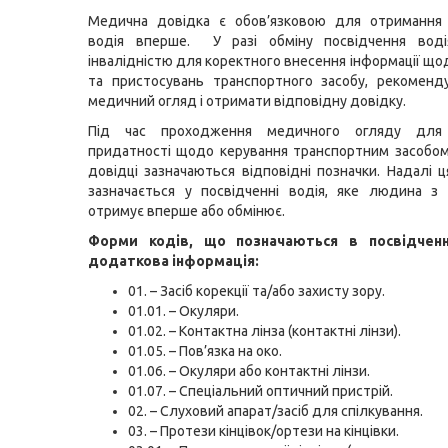
Медична довідка є обов’язковою для отримання 
водія вперше. У разі обміну посвідчення вод
інвалідністю для коректного внесення інформації щ
та пристосувань транспортного засобу, рекоменд
медичний огляд і отримати відповідну довідку.
Під час проходження медичного огляду для 
придатності щодо керування транспортним засобом
довідці зазначаються відповідні позначки. Надалі ц
зазначається у посвідченні водія, яке людина з 
отримує вперше або обмінює.
Форми кодів, що позначаються в посвідченн
додаткова інформація:
01. – Засіб корекції та/або захисту зору.
01.01. – Окуляри.
01.02. – Контактна лінза (контактні лінзи).
01.05. – Пов’язка на око.
01.06. – Окуляри або контактні лінзи.
01.07. – Спеціальний оптичний пристрій.
02. – Слуховий апарат/засіб для спілкування.
03. – Протези кінцівок/ортези на кінцівки.