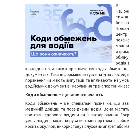
У 
Націон
тижня
безбар
Головн
цен
поя
можли
отри
обміну
водія
інвалідністю, а також про значення кодів обмежень 
документах. Така інформація актуальна для людей,
поранення чи мають ампутації та впливають на умо
водійських документів і керування транспортними за
Коди обмежень – що вони означають
Коди обмежень – це спеціальні позначки, що заз
медичній довідці та посвідченні водія. Вони містят
про стан здоров’я людини та її захворювання. Зокр
умов людина може керувати транспортним засобом
носить окуляри, використовує слуховий апарат або ма