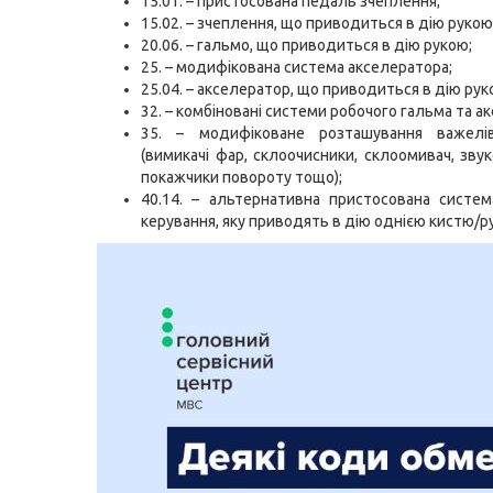
15.01. – пристосована педаль зчеплення;
15.02. – зчеплення, що приводиться в дію рукою
20.06. – гальмо, що приводиться в дію рукою;
25. – модифікована система акселератора;
25.04. – акселератор, що приводиться в дію рук
32. – комбіновані системи робочого гальма та а
35. – модифіковане розташування важелі
(вимикачі фар, склоочисники, склоомивач, звук
покажчики повороту тощо);
40.14. – альтернативна пристосована систе
керування, яку приводять в дію однією кистю/р