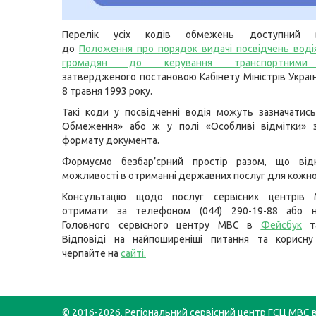
Перелік усіх кодів обмежень доступний 
до
Положення про порядок видачі посвідчень воді
громадян до керування транспортними
затвердженого постановою Кабінету Міністрів Украї
8 травня 1993 року.
Такі коди у посвідченні водія можуть зазначатись
Обмеження» або ж у полі «Особливі відмітки» 
формату документа.
Формуємо безбар’єрний простір разом, що відк
можливості в отриманні державних послуг для кожно
Консультацію щодо послуг сервісних центрів
отримати за телефоном (044) 290-19-88 або н
Головного сервісного центру МВС в
Фейсбук
т
Відповіді на найпоширеніші питання та корисну
черпайте на
сайті
.
© 2016-2026. Регіональний сервісний центр ГСЦ МВС в