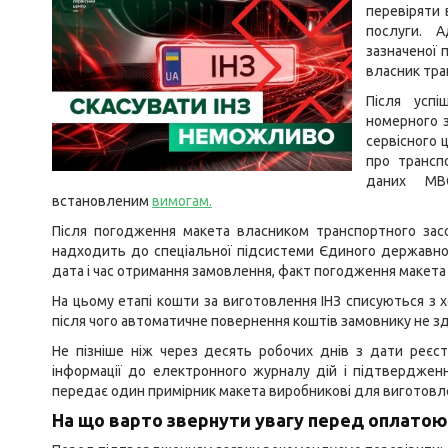
перевіряти
послуги. А
зазначеної п
власник тра
Після успі
номерного 
сервісного 
про трансп
даних МВС
встановленим
вимогам
.
Після погодження макета власником транспортного зас
надходить до спеціальної підсистеми Єдиного державног
дата і час отримання замовлення, факт погодження макета т
На цьому етапі кошти за виготовлення ІНЗ списуються з 
після чого автоматичне повернення коштів замовнику не з
Не пізніше ніж через десять робочих днів з дати реєс
інформації до електронного журналу дій і підтвердже
передає один примірник макета виробникові для виготовл
На що варто звернути увагу перед оплатою