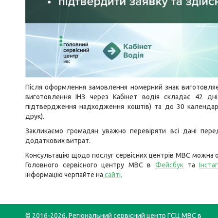
Після оформлення замовлення номерний знак виготовляєт
виготовлення ІНЗ через Кабінет водія складає 42 дн
підтвердження надходження коштів) та до 30 календарн
друк).
Закликаємо громадян уважно перевіряти всі дані пере
додаткових витрат.
Консультацію щодо послуг сервісних центрів МВС можна о
Головного сервісного центру МВС в
Фейсбук
та
Інста
інформацію черпайте на
сайті
.
© 2016-2026. Регіональний сервісний центр ГСЦ МВС в