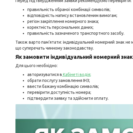
Перед підтвердженням заявки рекомендуємо перевірити:
правильність обраної комбінації символів;
відповідність напису встановленим вимогам;
регіон закріплення номерного знака;
коректність персональних даних;
правильність зазначеного транспортного засобу.
Також варто пам’ятати: індивідуальний номерний знак не м
що суперечать чинному законодавству.
Як замовити індивідуальний номерний знак
Для цього необхідно:
авторизуватися в
Кабінеті водія
;
обрати послугу замовлення ІНЗ;
ввести бажану комбінацію символів;
перевірити доступність номера;
підтвердити заявку та здійснити оплату.