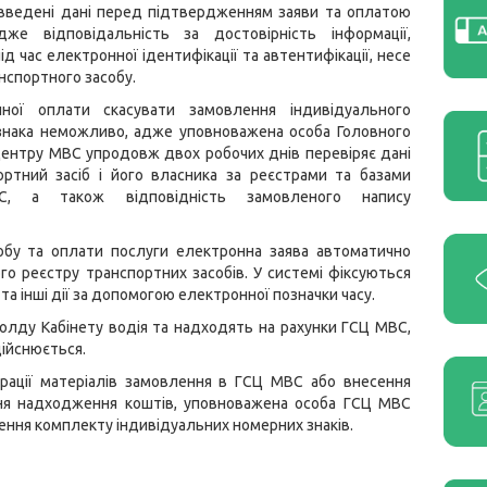
 введені дані перед підтвердженням заяви та оплатою
дже відповідальність за достовірність інформації,
ід час електронної ідентифікації та автентифікації, несе
нспортного засобу.
шної оплати скасувати замовлення індивідуального
знака неможливо, адже уповноважена особа Головного
центру МВС упродовж двох робочих днів перевіряє дані
ортний засіб і його власника за реєстрами та базами
, а також відповідність замовленого напису
обу та оплати послуги електронна заява автоматично
о реєстру транспортних засобів. У системі фіксуються
а інші дії за допомогою електронної позначки часу.
холду Кабінету водія та надходять на рахунки ГСЦ МВС,
дійснюється.
трації матеріалів замовлення в ГСЦ МВС або внесення
ння надходження коштів, уповноважена особа ГСЦ МВС
ення комплекту індивідуальних номерних знаків.