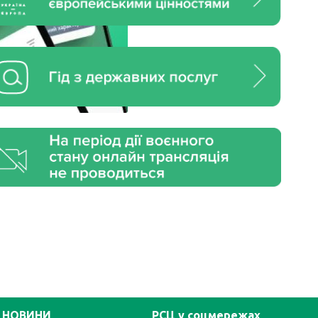
НОВИНИ
РСЦ у соцмережах