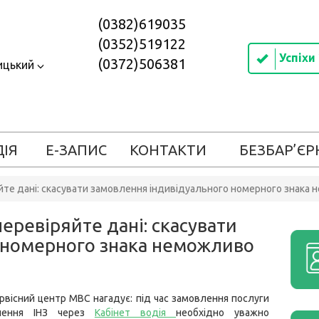
(0382)619035
(0352)519122
Успіхи
(0372)506381
ицький
ДІЯ
Е-ЗАПИС
КОНТАКТИ
БЕЗБАР’ЄР
те дані: скасувати замовлення індивідуального номерного знака
ревіряйте дані: скасувати
 номерного знака неможливо
рвісний центр МВС нагадує: під час замовлення послуги
лення ІНЗ через
Кабінет водія
необхідно уважно