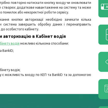
отрібно повторно натискати кнопку входу чи оновлювати
це створює додаткове навантаження на систему та може
о помилок або некоректної роботи сервісу.
скання кнопки авторизації необхідно зачекати кілька
ки система завершить обробку даних і перенаправить
 до особистого кабінету.
и авторизацію в Кабінет водія
бінету водія
можливо кількома способами:
а BankID;
бінету водія;
му є можливість входу по КЕП та BankID та за допомогою