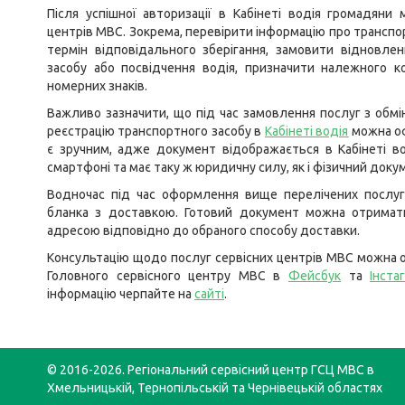
Після успішної авторизації в Кабінеті водія громадяни
центрів МВС. Зокрема, перевірити інформацію про транспо
термін відповідального зберігання, замовити відновле
засобу або посвідчення водія, призначити належного к
номерних знаків.
Важливо зазначити, що під час замовлення послуг з обмі
реєстрацію транспортного засобу в
Кабінеті водія
можна оф
є зручним, адже документ відображається в Кабінеті в
смартфоні та має таку ж юридичну силу, як і фізичний док
Водночас під час оформлення вище перелічених послуг
бланка з доставкою. Готовий документ можна отримати
адресою відповідно до обраного способу доставки.
Консультацію щодо послуг сервісних центрів МВС можна о
Головного сервісного центру МВС в
Фейсбук
та
Інста
інформацію черпайте на
сайті
.
© 2016-2026. Регіональний сервісний центр ГСЦ МВС в
Хмельницькій, Тернопільській та Чернівецькій областях