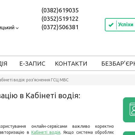
(0382)619035
(0352)519122
Успіхи
(0372)506381
ицький
ДІЯ
Е-ЗАПИС
КОНТАКТИ
БЕЗБАР’ЄР
бінеті водія: роз’яснення ГСЦ МВС
цію в Кабінеті водія:
ористування онлайн-сервісами важливо коректно
авторизацію в
Кабінеті водія
. Якщо система обробляє