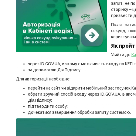
запит, не п
сторінку – 
призвести д
Після нати
секунд, по
користувача
Як пройт
Увійти до
Ка
через ID.GOV.UA, в якому є можливість входу по КЕП т
за допомогою Дія.Підпису.
Для авторизації необхідно:
перейти на сайт чи відкрити мобільний застосунок Ка
обрати зручний спосіб входу через ID.GOV.UA, в яко
Дія.Підпису;
підтвердити особу;
дочекатися завершення обробки запиту системою.