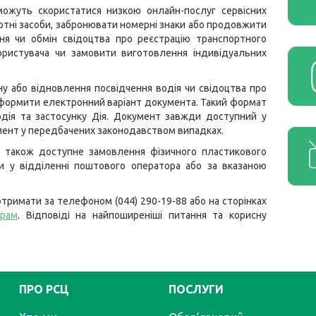
 можуть скористатися низкою онлайн-послуг сервісних
ртні засоби, забронювати номерні знаки або продовжити
ння чи обмін свідоцтва про реєстрацію транспортного
ористувача чи замовити виготовлення індивідуальних
ну або відновлення посвідчення водія чи свідоцтва про
ормити електронний варіант документа. Такий формат
одія та застосунку Дія. Документ завжди доступний у
умент у передбачених законодавством випадках.
 також доступне замовлення фізичного пластикового
 у відділенні поштового оператора або за вказаною
тримати за телефоном (044) 290-19-88 або на сторінках
грам
. Відповіді на найпоширеніші питання та корисну
ПРО РСЦ
ПОСЛУГИ