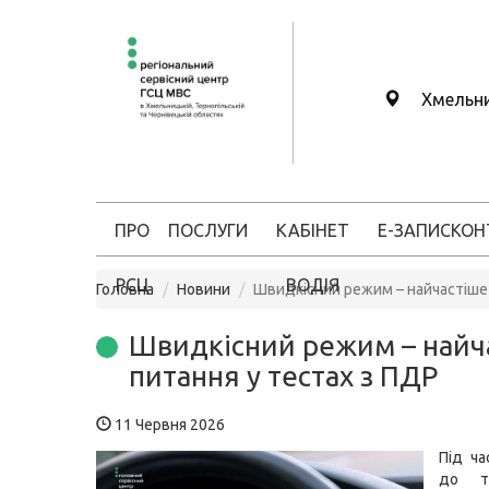
Хмельн
ПРО
ПОСЛУГИ
КАБІНЕТ
Е-ЗАПИС
КОН
РСЦ
ВОДІЯ
Головна
Новини
Швидкісний режим – найчастіше 
Швидкісний режим – найч
питання у тестах з ПДР
11 Червня 2026
Під ча
до те