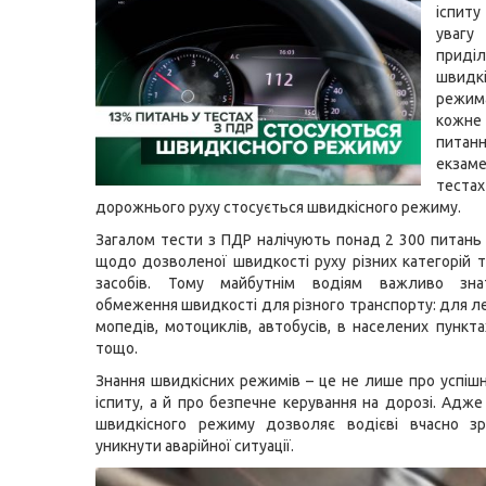
іспит
увагу
приді
швидк
режи
кожн
пит
екзаме
теста
дорожнього руху стосується швидкісного режиму.
Загалом тести з ПДР налічують понад 2 300 питань і
щодо дозволеної швидкості руху різних категорій 
засобів. Тому майбутнім водіям важливо зна
обмеження швидкості для різного транспорту: для ле
мопедів, мотоциклів, автобусів, в населених пункта
тощо.
Знання швидкісних режимів – це не лише про успіш
іспиту, а й про безпечне керування на дорозі. Адж
швидкісного режиму дозволяє водієві вчасно зр
уникнути аварійної ситуації.