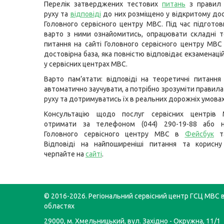
Перелік затверджених тестових
питань
з правил
руху та
відповіді
до них розміщено у відкритому дост
Головного сервісного центру МВС. Під час підготов
варто з ними ознайомитись, опрацювати складні т
питання на сайті Головного сервісного центру МВ
достовірна база, яка повністю відповідає екзаменац
у сервісних центрах МВС.
Варто пам’ятати: відповіді на теоретичні питання
автоматично заучувати, а потрібно зрозуміти правил
руху та дотримуватись їх в реальних дорожніх умовах
Консультацію щодо послуг сервісних центрів
отримати за телефоном (044) 290-19-88 або н
Головного сервісного центру МВС в
Фейсбук
т
Відповіді на найпоширеніші питання та корисну
черпайте на
сайті
.
© 2016-2026. Регіональний сервісний центр ГСЦ МВС в
областях
29000, м. Хмельницький, вул. Західно - Окружна, 11/1