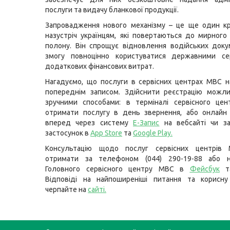
послуги та видачу бланкової продукції.
Запровадження нового механізму – це ще один к
назустріч українцям, які повертаються до мирного
полону. Він спрощує відновлення водійських доку
змогу повноцінно користуватися державними се
додаткових фінансових витрат.
Нагадуємо, що послуги в сервісних центрах МВС 
попереднім записом. Здійснити реєстрацію можли
зручними способами: в терміналі сервісного це
отримати послугу в день звернення, або онлайн
вперед через систему
Е-Запис
на вебсайті чи з
застосунок в
App Store
та
Google Play
.
Консультацію щодо послуг сервісних центрів
отримати за телефоном (044) 290-19-88 або н
Головного сервісного центру МВС в
Фейсбук
т
Відповіді на найпоширеніші питання та корисну
черпайте на
сайті
.