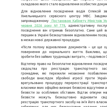
складовою якого стало відновлення особистих докум
Для відновлення посвідчення водія Олексій з
Хмельницького сервісного центру МВС. Завдяки
запровадженому
Постановою Кабінету Міністрів Ук
червня 2026 року №779
, адміністративну посл
посвідчення він отримав безоплатно. Саме цей в
першим в Україні безкоштовним відновленням посві
в межах нової державної процедури.
«Після полону відновлення документів – це ще о
повернення до нормального життя. Важливо, 
зробити без зайвих труднощів і витрат», – поділився 
Відтепер право на безоплатне відновлення посвідче
свідоцтва про реєстрацію транспортного за
громадяни, які пережили незаконне позбавленн
свободи внаслідок збройної агресії проти Украї
врегульовано процедуру перереєстрації транспорт
власники яких офіційно визнані безвісно відсутніми
безвісти за особливих обставин. Відтак опікуни м
безвісти можуть безкоштовно відновити сві
реєстрацію транспортного засобу на ім’я його власни
забезпечує для них безкоштовне надання адмін