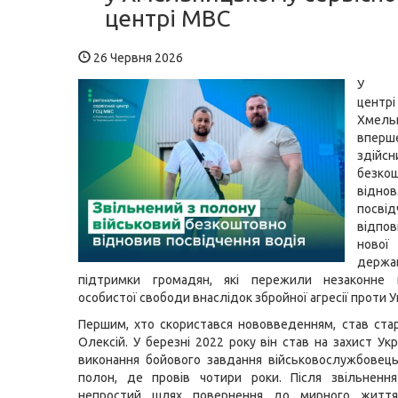
центрі МВС
26 Червня 2026
У се
цен
Хмель
вперш
здійсн
безко
відно
посві
відп
нової
держа
підтримки громадян, які пережили незаконне 
особистої свободи внаслідок збройної агресії проти У
Першим, хто скористався нововведенням, став ст
Олексій. У березні 2022 року він став на захист Укр
виконання бойового завдання військовослужбовец
полон, де провів чотири роки. Після звільнення
непростий шлях повернення до мирного життя