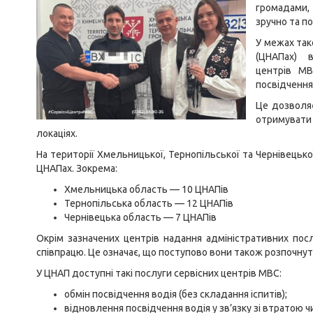
громадами,
зручно та п
У межах так
(ЦНАПах) 
центрів МВ
посвідчення
Це дозволяє
отримувати
локаціях.
На території Хмельницької, Тернопільської та Чернівецько
ЦНАПах. Зокрема:
Хмельницька область — 10 ЦНАПів
Тернопільська область — 12 ЦНАПів
Чернівецька область — 7 ЦНАПів
Окрім зазначених центрів надання адміністративних по
співпрацю. Це означає, що поступово вони також розпочнут
У ЦНАП доступні такі послуги сервісних центрів МВС:
обмін посвідчення водія (без складання іспитів);
відновлення посвідчення водія у зв’язку зі втратою 