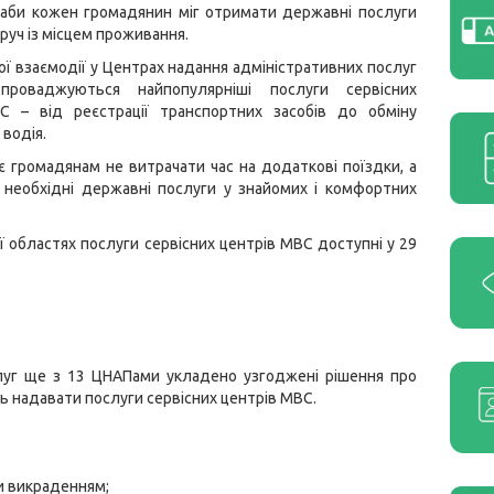
 аби кожен громадянин міг отримати державні послуги
оруч із місцем проживання.
ої взаємодії у Центрах надання адміністративних послуг
впроваджуються найпопулярніші послуги сервісних
С – від реєстрації транспортних засобів до обміну
 водія.
 громадянам не витрачати час на додаткові поїздки, а
 необхідні державні послуги у знайомих і комфортних
ї областях послуги сервісних центрів МВС доступні у 29
слуг ще з 13 ЦНАПами укладено узгоджені рішення про
ь надавати послуги сервісних центрів МВС.
чи викраденням;