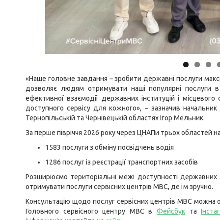
«Наше головне завдання – зробити державні послуги мак
дозволяє людям отримувати наші популярні послуги в 
ефективної взаємодії державних інституцій і місцевого 
доступного сервісу для кожного», – зазначив начальник
Тернопільській та Чернівецькій областях Ігор Мельник.
За перше півріччя 2026 року через ЦНАПи трьох областей н
1583 послуги з обміну посвідчень водія
1286 послуг із реєстрації транспортних засобів
Розширюємо територіальні межі доступності державних а
отримувати послуги сервісних центрів МВС, де їм зручно.
Консультацію щодо послуг сервісних центрів МВС можна о
Головного сервісного центру МВС в
Фейсбук
та
Інста