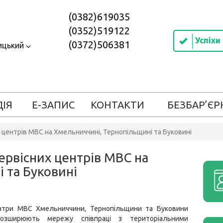
(0382)619035
(0352)519122
Успіхи
(0372)506381
ицький
ДІЯ
Е-ЗАПИС
КОНТАКТИ
БЕЗБАР’ЄР
 центрів МВС на Хмельниччині, Тернопільщині та Буковині
ервісних центрів МВС на
 та Буковині
ентри МВС Хмельниччини, Тернопільщини та Буковини
розширюють мережу співпраці з територіальними